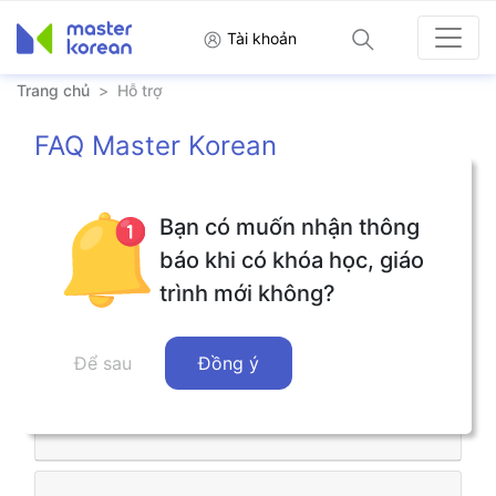
Tài khoản
Trang chủ
>
Hỗ trợ
FAQ Master Korean
Bạn có muốn nhận thông
Hướng dẫn đăng ký thành viên
báo khi có khóa học, giáo
trình mới không?
Hướng dẫn đăng nhập
Để sau
Đồng ý
Cách thức tìm tài khoản/ mật khẩu