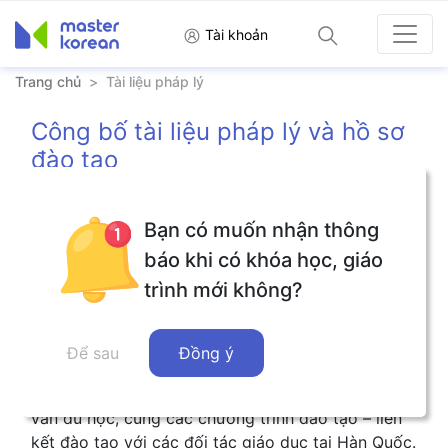
Tài khoản
Trang chủ
>
Tài liệu pháp lý
Công bố tài liệu pháp lý và hồ sơ
đào tạo
Bạn có muốn nhận thông
Nhằm đảm bảo tính minh bạch trong hoạt động
đào tạo, tư vấn du học và cung cấp dịch vụ giáo
báo khi có khóa học, giáo
dục, Visang Việt Nam công bố các tài liệu pháp lý
trình mới không?
và hồ sơ liên quan theo đúng quy định của pháp
luật Việt Nam.
Để sau
Đồng ý
Các tài liệu dưới đây bao gồm giấy phép hoạt
động, giấy chứng nhận đầu tư, hồ sơ nhân sự tư
vấn du học, cùng các chương trình đào tạo – liên
kết đào tạo với các đối tác giáo dục tại Hàn Quốc.