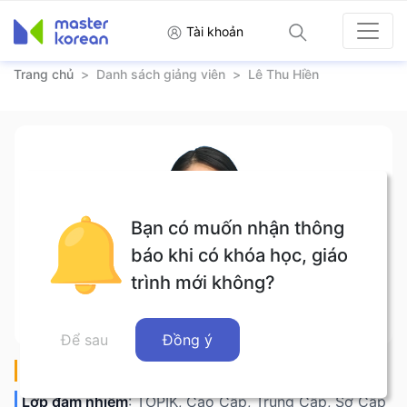
Tài khoản
Trang chủ
>
Danh sách giảng viên
>
Lê Thu Hiền
Bạn có muốn nhận thông
báo khi có khóa học, giáo
trình mới không?
Để sau
Đồng ý
Chứng chỉ
: TOPIK 6
Lớp đảm nhiệm
: TOPIK, Cao Cấp, Trung Cấp, Sơ Cấp