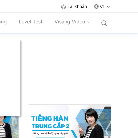
Tài khoản
VI
ồng
Level Test
Visang Video