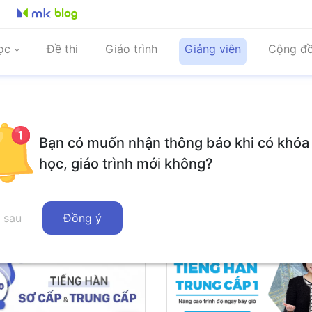
ọc
Đề thi
Giáo trình
Giảng viên
Cộng đ
Bạn có muốn nhận thông báo khi có khóa
á học của giáo viên
Đánh giá
học, giáo trình mới không?
 khóa học giảng dạy (4)
 sau
Đồng ý