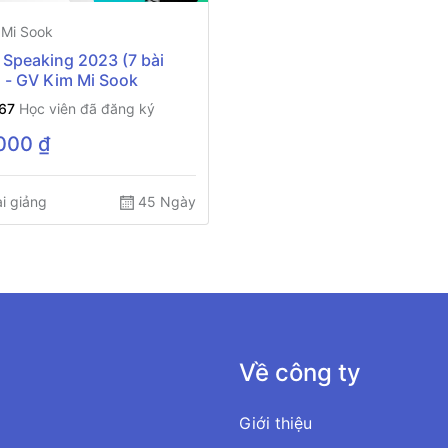
Mi Sook
 Speaking 2023 (7 bài
) - GV Kim Mi Sook
67
Học viên đã đăng ký
350,000 ₫
i giảng
45 Ngày
Về công ty
Giới thiệu