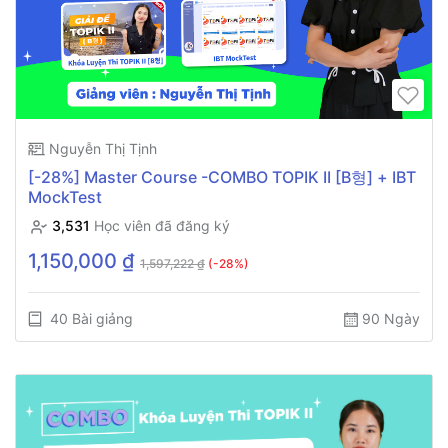
Nguyễn Thị Tịnh
[-28%] Master Course -COMBO TOPIK II [B형] + IBT
MockTest
3,531
Học viên đã đăng ký
1,150,000 ₫
1,597,222 ₫
(-28%)
40 Bài giảng
90 Ngày