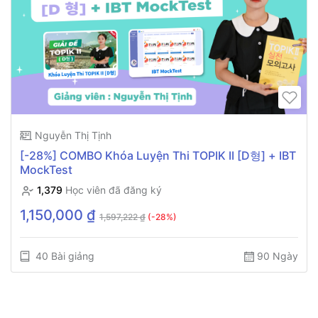
Nguyễn Thị Tịnh
[-28%] COMBO Khóa Luyện Thi TOPIK II [D형] + IBT
MockTest
1,379
Học viên đã đăng ký
1,150,000 ₫
1,597,222 ₫
(-28%)
40 Bài giảng
90 Ngày