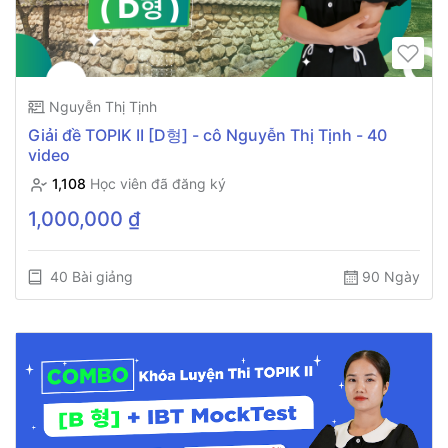
Nguyễn Thị Tịnh
Giải đề TOPIK II [D형] - cô Nguyễn Thị Tịnh - 40
video
1,108
Học viên đã đăng ký
1,000,000 ₫
40 Bài giảng
90 Ngày