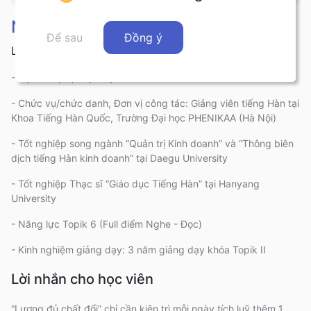
Nguyễn Thị Tịnh
Để sau
Đồng ý
Luyện thi TOPIK
- Học hàm, học vị: Thạc sĩ
- Chức vụ/chức danh, Đơn vị công tác: Giảng viên tiếng Hàn tại
Khoa Tiếng Hàn Quốc, Trường Đại học PHENIKAA (Hà Nội)
- Tốt nghiệp song ngành “Quản trị Kinh doanh” và “Thông biên
dịch tiếng Hàn kinh doanh” tại Daegu University
- Tốt nghiệp Thạc sĩ “Giáo dục Tiếng Hàn” tại Hanyang
University
- Năng lực Topik 6 (Full điểm Nghe - Đọc)
- Kinh nghiệm giảng dạy: 3 năm giảng dạy khóa Topik II
Lời nhắn cho học viên
“Lượng đủ chất đổi” chỉ cần kiên trì mỗi ngày tích luỹ thêm 1