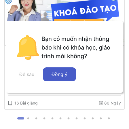
Bạn có muốn nhận thông
báo khi có khóa học, giáo
Phạm Thị Thùy Linh
trình mới không?
Khóa bồi dưỡng trợ giảng tiếng Hàn - GV Phạm
Linh - 16 bài giảng
Để sau
Đồng ý
52
Học viên đã đăng ký
1,200,000 ₫
16 Bài giảng
80 Ngày