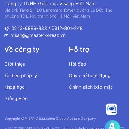
Công ty TNHH Giáo dục Visang Việt Nam
Địa chỉ: Tầng 2, FLC Landmark Tower, đường Lê Đức Thọ,
phường Từ Liêm, thành phố Hà Nội, Việt Nam
0243-6886-333 / 0912-801-848
visang@masterkorean.vn
Về công ty
Hỗ trợ
Giới thiệu
Hỏi đáp
Tài liệu pháp lý
Quy chế hoạt động
Khoá học
Chính sách bảo mật
Giảng viên
Copyright © VISANG Education Group Vietnam Company
MST: 0109066143 do Sở KH & ĐT thành phố Hà Nội cấp ngày 14/01/2020