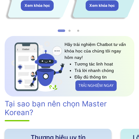
Xem khóa học
Xem khóa học
Hãy trải nghiệm Chatbot tư vấn
khóa học của chúng tôi ngay
hôm nay!
Tương tác linh hoạt
Trả lời nhanh chóng
Đầy đủ thông tin
TRẢI NGHIỆM NGAY
Tại sao bạn nên chọn Master
Korean?
Thương hiệu uy tín
Lộ